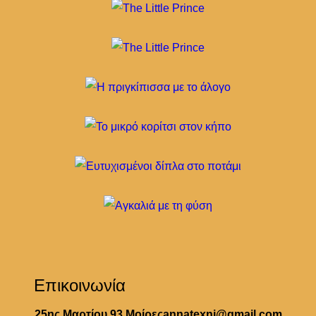
Επικοινωνία
25ης Μαρτίου 93 Μοίρες
annatexni@gmail.com