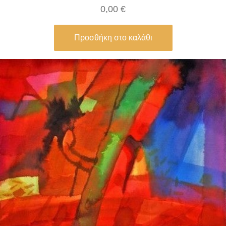
0,00
€
η
τ
Προσθήκη στο καλάθι
α