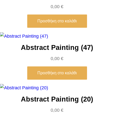
π
0,00
€
ό
γ
Προσθήκη στο καλάθι
ε
υ
μ
Abstract Painting (47)
α
0,00
€
(
0
Προσθήκη στο καλάθι
2
)
–
Χ
Abstract Painting (20)
α
0,00
€
ρ