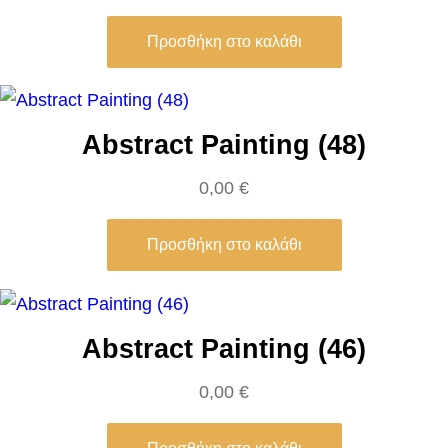
α
Προσθήκη στο καλάθι
υ
γ
ή
Abstract Painting (48)
π
ο
0,00
€
σ
ό
Προσθήκη στο καλάθι
τ
η
τ
Abstract Painting (46)
α
0,00
€