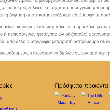
ιομηχανικό προϊόν, δημιουργούνται μία-μία στο χέρι σε 
 χειροποίητες ξύλινες, επίσης κατά παραγγελία μπορούμε
 και τη βάφτιση οπότε κατασκευάζουμε πανέμορφα μπαουλ
ημείων, κάνουμε εκτύπωση πάνω σε πορσελάνη μέσω τεχ
δύο ή περισσότερων φωτογραφιών σε (ρετούς) φωτογραφ
ου από άλλη φωτογραφία μετατροπή ασπρόμαυρο σε έ
τασκευάζουμε Άγιο Κωνσταντίνο διπλών όψεων από τεχν
ορίες
Πρόσφατα προιόντα
ης
πορήττου