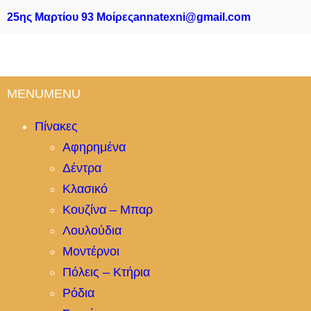
Μετάβαση
25ης Μαρτίου 93 Μοίρες
annatexni@gmail.com
στο
περιεχόμενο
MENU
MENU
Πίνακες
Αφηρημένα
Δέντρα
Κλασικό
Κουζίνα – Μπαρ
Λουλούδια
Μοντέρνοι
Πόλεις – Κτήρια
Ρόδια