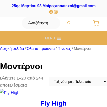
25ης Μαρτίου 93 Μοίρες
annatexni@gmail.com
Facebook
Instagram
Αναζήτηση
MENU
Αρχική σελίδα
/
Όλα τα προιόντα
/
Πίνακες
/ Μοντέρνοι
Μοντέρνοι
Βλέπετε 1–20 από 244
Sorted
αποτελέσματα
by
latest
Fly High