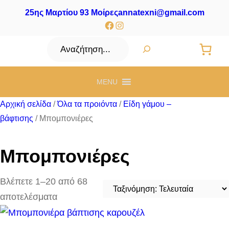
25ης Μαρτίου 93 Μοίρες
annatexni@gmail.com
Facebook
Instagram
Αναζήτηση
MENU
Αρχική σελίδα
/
Όλα τα προιόντα
/
Είδη γάμου –
βάφτισης
/ Μπομπονιέρες
Μπομπονιέρες
Βλέπετε 1–20 από 68
Sorted
αποτελέσματα
by
latest