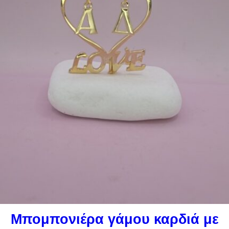
Μπομπονιέρα γάμου καρδιά με