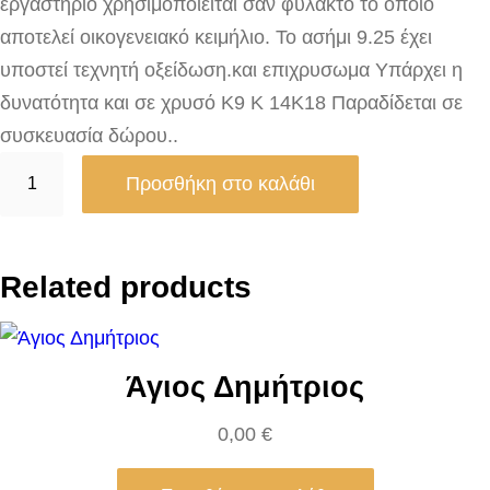
εργαστήριο χρησιμοποιείται σαν φυλακτό το οποίο
αποτελεί οικογενειακό κειμήλιο. Το ασήμι 9.25 έχει
υποστεί τεχνητή οξείδωση.και επιχρυσωμα Υπάρχει η
δυνατότητα και σε χρυσό Κ9 Κ 14Κ18 Παραδίδεται σε
συσκευασία δώρου..
Κ
Προσθήκη στο καλάθι
ω
ν
σ
Related products
τ
α
ν
Άγιος Δημήτριος
τ
ι
0,00
€
ν