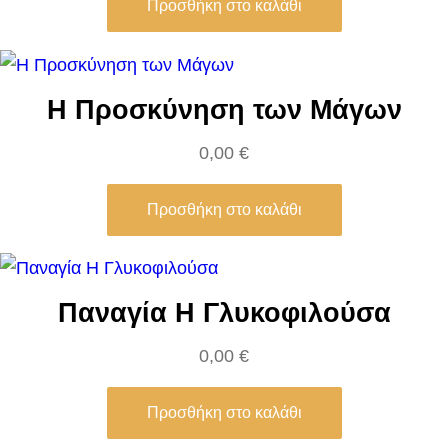
ά
Προσθήκη στο καλάθι
τ
ο
π
Η Προσκύνηση των Μάγων
ο
0,00
€
σ
ό
Προσθήκη στο καλάθι
τ
η
τ
α
Παναγία Η Γλυκοφιλούσα
0,00
€
Προσθήκη στο καλάθι