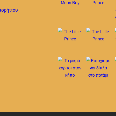
πορήττου