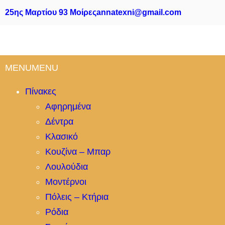
25ης Μαρτίου 93 Μοίρες
annatexni@gmail.com
MENU
MENU
Πίνακες
Αφηρημένα
Δέντρα
Κλασικό
Κουζίνα – Μπαρ
Λουλούδια
Μοντέρνοι
Πόλεις – Κτήρια
Ρόδια