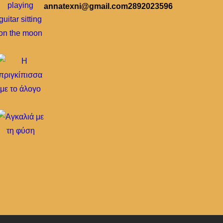
annatexni@gmail.com
2892023596