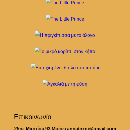
Επικοινωνία
25ης Μαρτίου 93 Μοίρες
annatexni@gmail.com