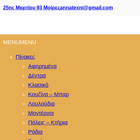
25ης Μαρτίου 93 Μοίρες
annatexni@gmail.com
MENU
MENU
Πίνακες
Αφηρημένα
Δέντρα
Κλασικό
Κουζίνα – Μπαρ
Λουλούδια
Μοντέρνοι
Πόλεις – Κτήρια
Ρόδια