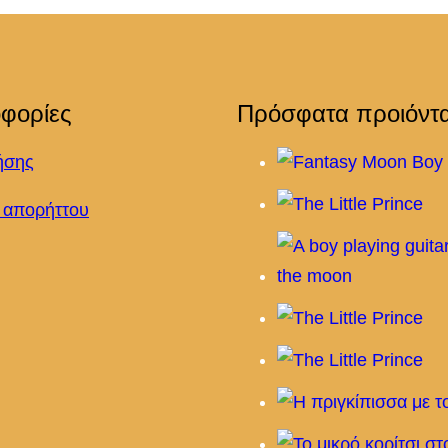
φορίες
Πρόσφατα προιόντ
ήσης
ή απορήττου