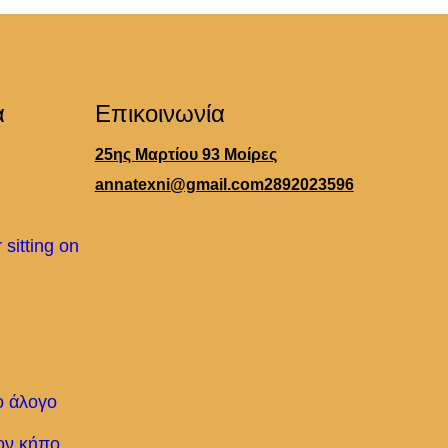
α
Επικοινωνία
25ης Μαρτίου 93 Μοίρες
annatexni@gmail.com
2892023596