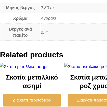
Μήκος βέργας
2.80 m
Χρώμα
Ανθρακί
Βέργες ανά
2, 4
πακέτο
Related products
Σκοτία μεταλλικό
Σκοτία μετα
ασημί
ροζ χρυ
Διαβάστε περισσότερα
Διαβάστε περισσ