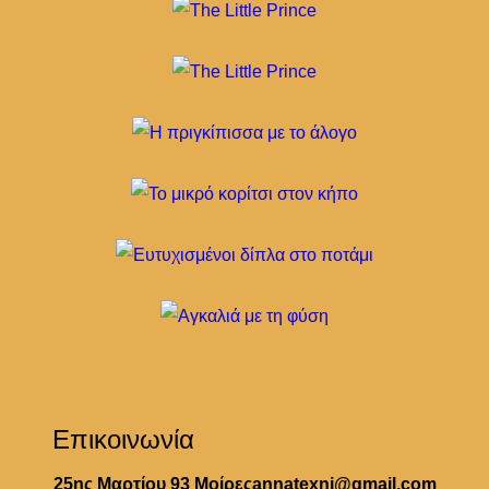
Επικοινωνία
25ης Μαρτίου 93 Μοίρες
annatexni@gmail.com