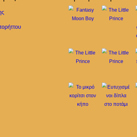
ης
πορήττου