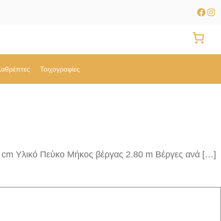
Faceb
Ins
Καθρέπτες
Τοιχογραφίες
 cm Υλικό Πεύκο Μήκος βέργας 2.80 m Βέργες ανά […]