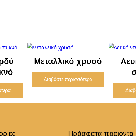
ρδύ
Μεταλλικό χρυσό
Λευ
κνό
Διαβάστε περισσότερα
ότερα
Διαβ
ορίες
Πρόσφατα προιόντα