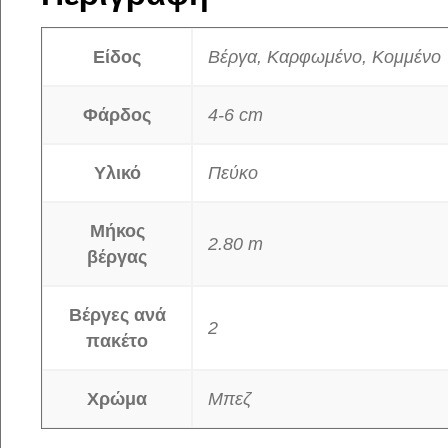
Είδος
Βέργα, Καρφωμένο, Κομμένο
Φάρδος
4-6 cm
Υλικό
Πεύκο
Μήκος
2.80 m
βέργας
Βέργες ανά
2
πακέτο
Χρώμα
Μπεζ