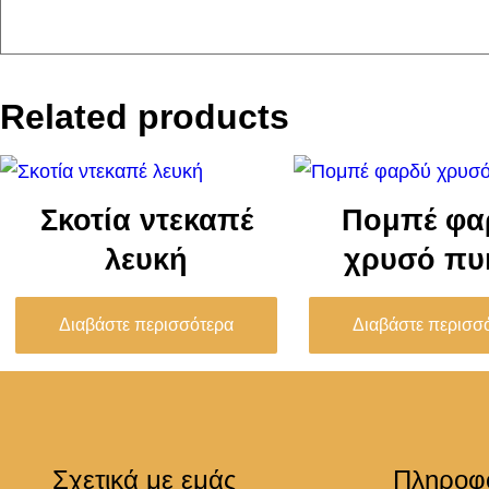
Related products
Σκοτία ντεκαπέ
Πομπέ φα
λευκή
χρυσό πυ
Διαβάστε περισσότερα
Διαβάστε περισσ
Σχετικά με εμάς
Πληροφ