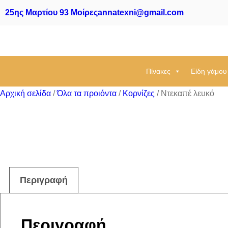
25ης Μαρτίου 93 Μοίρες
annatexni@gmail.com
Πίνακες
Είδη γάμου
Αρχική σελίδα
/
Όλα τα προιόντα
/
Κορνίζες
/ Ντεκαπέ λευκό
Περιγραφή
Περιγραφή