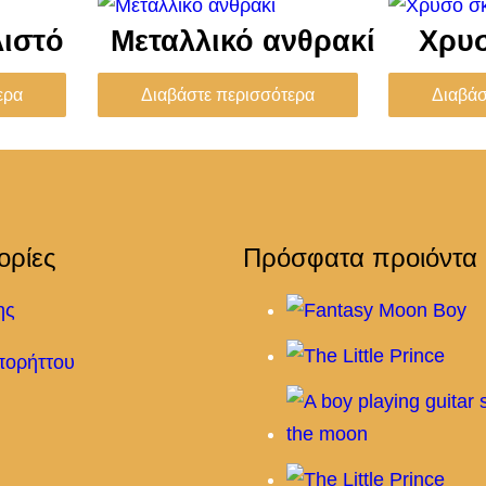
ιστό
Μεταλλικό ανθρακί
Χρυσ
ερα
Διαβάστε περισσότερα
Διαβάσ
ορίες
Πρόσφατα προιόντα
ης
πορήττου