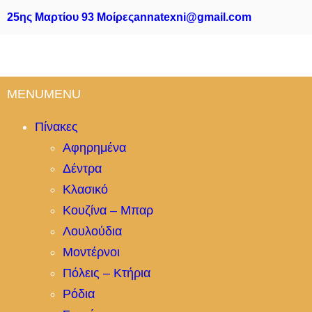
25ης Μαρτίου 93 Μοίρες
annatexni@gmail.com
MENU
MENU
Πίνακες
Αφηρημένα
Δέντρα
Κλασικό
Κουζίνα – Μπαρ
Λουλούδια
Μοντέρνοι
Πόλεις – Κτήρια
Ρόδια