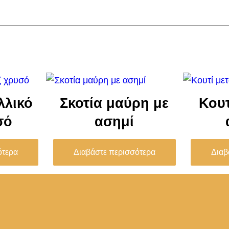
λλικό
Σκοτία μαύρη με
Κουτ
σό
ασημί
ότερα
Διαβάστε περισσότερα
Διαβ