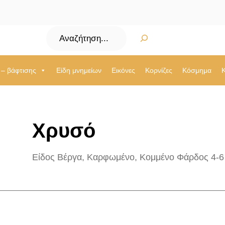
Αναζήτηση
 – βάφτισης
Είδη μνημείων
Εικόνες
Κορνίζες
Κόσμημα
Χρυσό
Είδος Βέργα, Καρφωμένο, Κομμένο Φάρδος 4-6