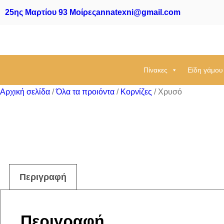
25ης Μαρτίου 93 Μοίρες
annatexni@gmail.com
Πίνακες
Είδη γάμου
Αρχική σελίδα
/
Όλα τα προιόντα
/
Κορνίζες
/ Χρυσό
Περιγραφή
Περιγραφή