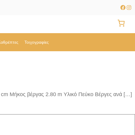
Faceb
Ins
Καθρέπτες
Τοιχογραφίες
 cm Μήκος βέργας 2.80 m Υλικό Πεύκο Βέργες ανά […]