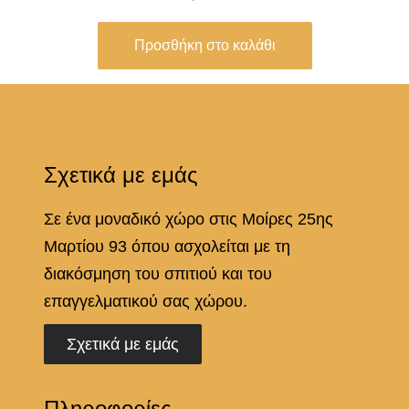
B
o
Προσθήκη στο καλάθι
u
g
u
e
Σχετικά με εμάς
r
e
Σε ένα μοναδικό χώρο στις Μοίρες 25ης
a
Μαρτίου 93 όπου ασχολείται με τη
u
διακόσμηση του σπιτιού και του
π
επαγγελματικού σας χώρου.
ο
σ
Σχετικά με εμάς
ό
τ
Πληροφορίες