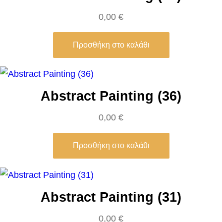
W
0,00
€
i
l
Προσθήκη στο καλάθι
l
i
a
Abstract Painting (36)
m
-
0,00
€
A
d
Προσθήκη στο καλάθι
o
l
p
Abstract Painting (31)
h
e
0,00
€