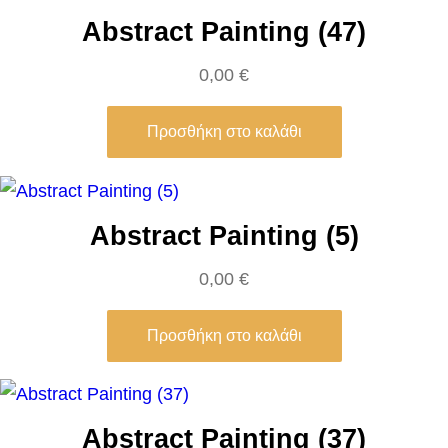
n
Abstract Painting (47)
w
e
0,00
€
a
l
Προσθήκη στο καλάθι
t
h
a
Abstract Painting (5)
n
0,00
€
d
l
Προσθήκη στο καλάθι
o
v
e
–
Abstract Painting (37)