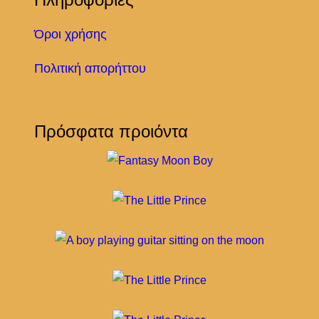
η
τ
Όροι χρήσης
α
Πολιτική απορήττου
Πρόσφατα προιόντα