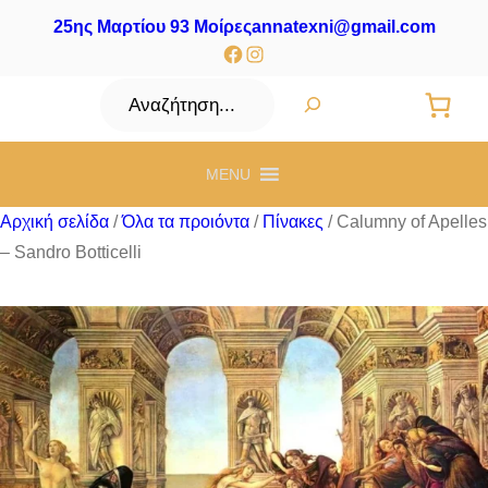
25ης Μαρτίου 93 Μοίρες
annatexni@gmail.com
Facebook
Instagram
Αναζήτηση
MENU
Αρχική σελίδα
/
Όλα τα προιόντα
/
Πίνακες
/ Calumny of Apelles
– Sandro Botticelli