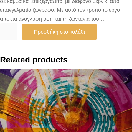
σε καμβά και επεξεργάζεται με διάφανο βερνίκι από
επαγγελματία ζωγράφο. Με αυτό τον τρόπο το έργο
αποκτά ανάγλυφη υφή και τη ζωντάνια του…
C
Προσθήκη στο καλάθι
a
l
u
Related products
m
n
y
o
f
A
p
e