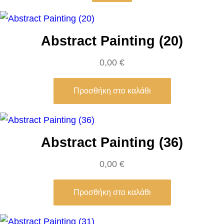
e
r
s
Abstract Painting (20)
π
0,00
€
ο
σ
Προσθήκη στο καλάθι
ό
τ
η
τ
Abstract Painting (36)
α
0,00
€
Προσθήκη στο καλάθι