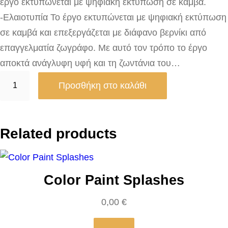
έργο εκτυπώνεται με ψηφιακή εκτύπωση σε καμβά.
-Ελαιοτυπία Το έργο εκτυπώνεται με ψηφιακή εκτύπωση
σε καμβά και επεξεργάζεται με διάφανο βερνίκι από
επαγγελματία ζωγράφο. Με αυτό τον τρόπο το έργο
αποκτά ανάγλυφη υφή και τη ζωντάνια του…
C
Προσθήκη στο καλάθι
h
e
r
Related products
r
y
F
Color Paint Splashes
l
o
0,00
€
w