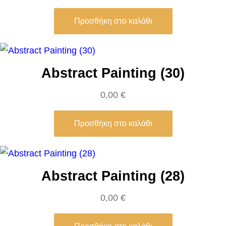
u
Προσθήκη στο καλάθι
r
i
c
Abstract Painting (30)
e
U
0,00
€
t
r
Προσθήκη στο καλάθι
i
l
l
Abstract Painting (28)
o
π
0,00
€
ο
σ