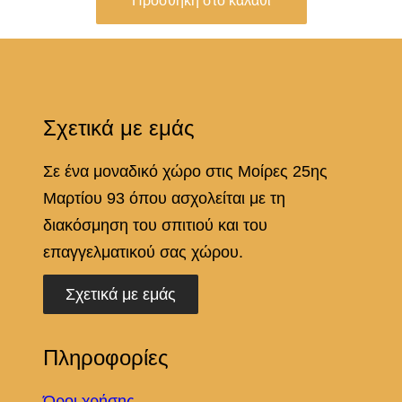
Προσθήκη στο καλάθι
ό
τ
η
τ
Σχετικά με εμάς
α
Σε ένα μοναδικό χώρο στις Μοίρες 25ης
Μαρτίου 93 όπου ασχολείται με τη
διακόσμηση του σπιτιού και του
επαγγελματικού σας χώρου.
Σχετικά με εμάς
Πληροφορίες
Όροι χρήσης