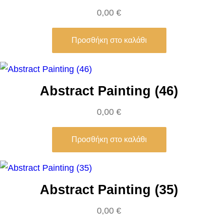
V
0,00
€
i
l
Προσθήκη στο καλάθι
l
e
t
Abstract Painting (46)
a
0,00
€
n
e
Προσθήκη στο καλάθι
u
s
e
–
Abstract Painting (35)
M
0,00
€
a