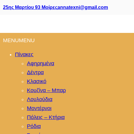
25ης Μαρτίου 93 Μοίρες
annatexni@gmail.com
MENU
MENU
Πίνακες
Αφηρημένα
Δέντρα
Κλασικό
Κουζίνα – Μπαρ
Λουλούδια
Μοντέρνοι
Πόλεις – Κτήρια
Ρόδια