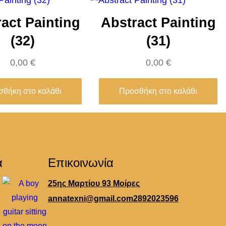
act Painting
Abstract Painting
(32)
(31)
0,00
€
0,00
€
θήκη στο καλάθι
Προσθήκη στο καλάθι
α
Επικοινωνία
25ης Μαρτίου 93 Μοίρες
annatexni@gmail.com
2892023596