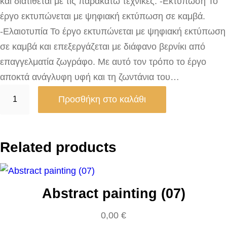
και διατίθεται με τις παρακάτω τεχνικές: -Εκτύπωση Το
έργο εκτυπώνεται με ψηφιακή εκτύπωση σε καμβά.
-Ελαιοτυπία Το έργο εκτυπώνεται με ψηφιακή εκτύπωση
σε καμβά και επεξεργάζεται με διάφανο βερνίκι από
επαγγελματία ζωγράφο. Με αυτό τον τρόπο το έργο
αποκτά ανάγλυφη υφή και τη ζωντάνια του…
C
Προσθήκη στο καλάθι
o
l
o
Related products
r
P
a
Abstract painting (07)
i
n
0,00
€