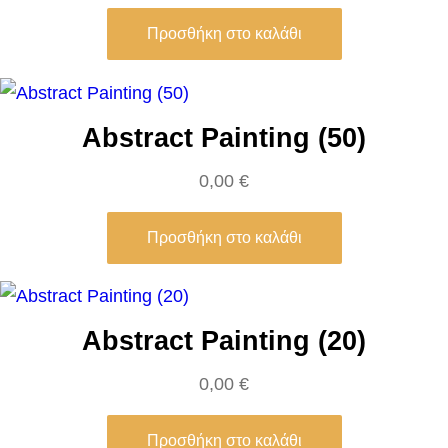
t
S
Προσθήκη στο καλάθι
p
l
a
Abstract Painting (50)
s
0,00
€
h
e
Προσθήκη στο καλάθι
s
(
0
2
Abstract Painting (20)
)
0,00
€
π
ο
Προσθήκη στο καλάθι