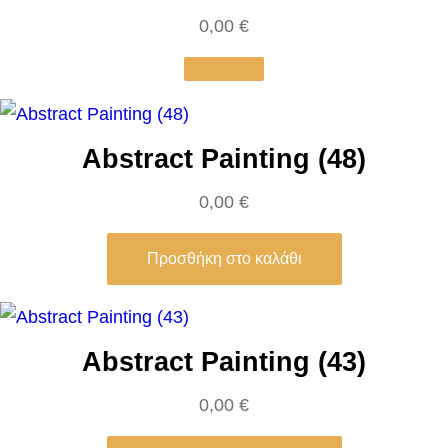
n
0,00
€
,
R
e
d
Abstract Painting (48)
-
0,00
€
G
r
Προσθήκη στο καλάθι
e
e
n
(
Abstract Painting (43)
V
0,00
€
e
r