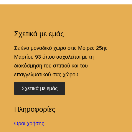
e
e
π
Σχετικά με εμάς
ο
σ
Σε ένα μοναδικό χώρο στις Μοίρες 25ης
ό
Μαρτίου 93 όπου ασχολείται με τη
τ
διακόσμηση του σπιτιού και του
η
επαγγελματικού σας χώρου.
τ
α
Σχετικά με εμάς
Πληροφορίες
Όροι χρήσης