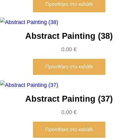
Προσθήκη στο καλάθι
m
i
l
Abstract Painting (38)
l
i
0,00
€
o
n
Προσθήκη στο καλάθι
)
–
P
Abstract Painting (37)
a
u
0,00
€
l
K
Προσθήκη στο καλάθι
l