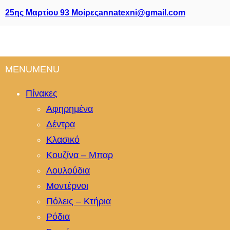
25ης Μαρτίου 93 Μοίρες
annatexni@gmail.com
MENU
MENU
Πίνακες
Αφηρημένα
Δέντρα
Κλασικό
Κουζίνα – Μπαρ
Λουλούδια
Μοντέρνοι
Πόλεις – Κτήρια
Ρόδια