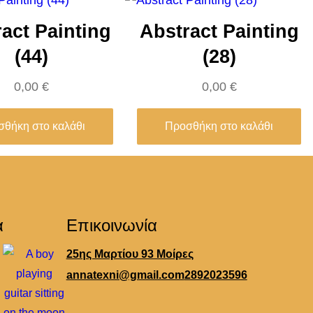
act Painting
Abstract Painting
(44)
(28)
0,00
€
0,00
€
θήκη στο καλάθι
Προσθήκη στο καλάθι
α
Επικοινωνία
25ης Μαρτίου 93 Μοίρες
annatexni@gmail.com
2892023596