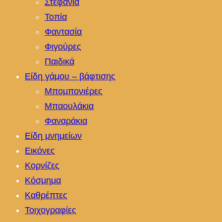
Στεφάνια
Τοπία
Φαντασία
Φιγούρες
Παιδικά
Είδη γάμου – βάφτισης
Μπομπονιέρες
Μπαουλάκια
Φαναράκια
Είδη μνημείων
Εικόνες
Κορνίζες
Κόσμημα
Καθρέπτες
Τοιχογραφίες