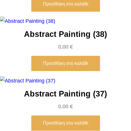
Προσθήκη στο καλάθι
f
a
e
Abstract Painting (38)
l
l
0,00
€
o
S
Προσθήκη στο καλάθι
a
n
z
Abstract Painting (37)
i
o
0,00
€
π
ο
Προσθήκη στο καλάθι
σ