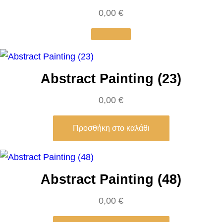
f
0,00
€
t
h
e
M
Abstract Painting (23)
e
0,00
€
a
d
Προσθήκη στο καλάθι
o
w
s
–
Abstract Painting (48)
R
0,00
€
a
f