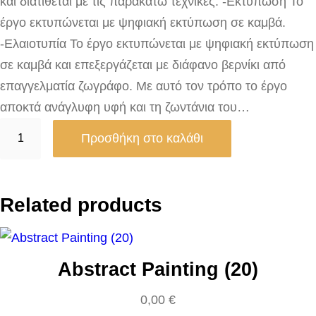
και διατίθεται με τις παρακάτω τεχνικές: -Εκτύπωση Το
έργο εκτυπώνεται με ψηφιακή εκτύπωση σε καμβά.
-Ελαιοτυπία Το έργο εκτυπώνεται με ψηφιακή εκτύπωση
σε καμβά και επεξεργάζεται με διάφανο βερνίκι από
επαγγελματία ζωγράφο. Με αυτό τον τρόπο το έργο
αποκτά ανάγλυφη υφή και τη ζωντάνια του…
M
Προσθήκη στο καλάθι
o
d
e
Related products
r
n
P
Abstract Painting (20)
o
p
0,00
€