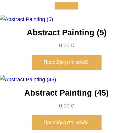
p
i
e
s
Abstract Painting (5)
(
0,00
€
0
5
Προσθήκη στο καλάθι
)
π
ο
σ
Abstract Painting (45)
ό
0,00
€
τ
η
Προσθήκη στο καλάθι
τ