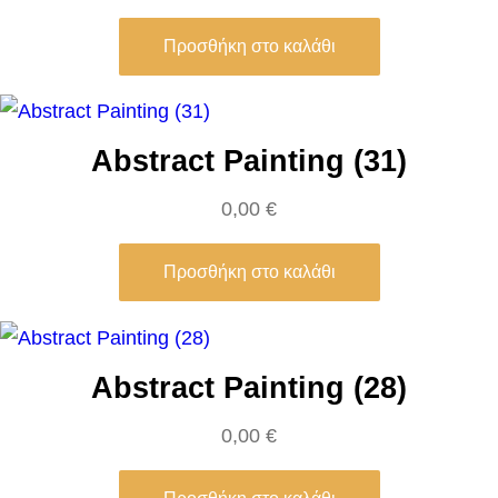
e
Προσθήκη στο καλάθι
n
e
D
Abstract Painting (31)
e
l
0,00
€
a
c
Προσθήκη στο καλάθι
r
o
i
Abstract Painting (28)
x
π
0,00
€
ο
σ