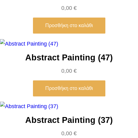
r
0,00
€
e
e
Προσθήκη στο καλάθι
k
W
a
Abstract Painting (47)
r
0,00
€
r
i
Προσθήκη στο καλάθι
o
r
–
E
Abstract Painting (37)
u
0,00
€
g