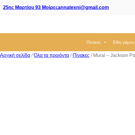
25ης Μαρτίου 93 Μοίρες
annatexni@gmail.com
Πίνακες
Είδη γάμου
Αρχική σελίδα
/
Όλα τα προιόντα
/
Πίνακες
/ Mural – Jackson Po