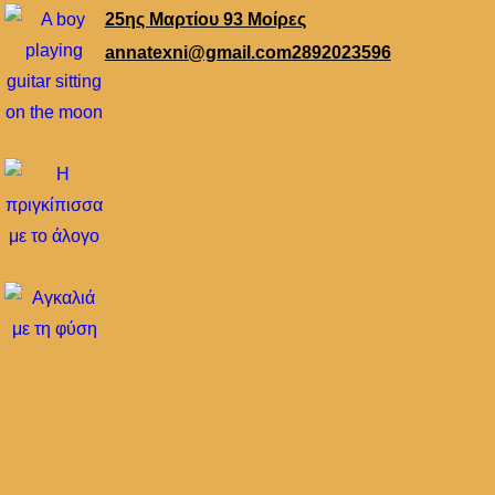
25ης Μαρτίου 93 Μοίρες
annatexni@gmail.com
2892023596