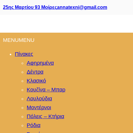
25ης Μαρτίου 93 Μοίρες
annatexni@gmail.com
MENU
MENU
Πίνακες
Αφηρημένα
Δέντρα
Κλασικό
Κουζίνα – Μπαρ
Λουλούδια
Μοντέρνοι
Πόλεις – Κτήρια
Ρόδια