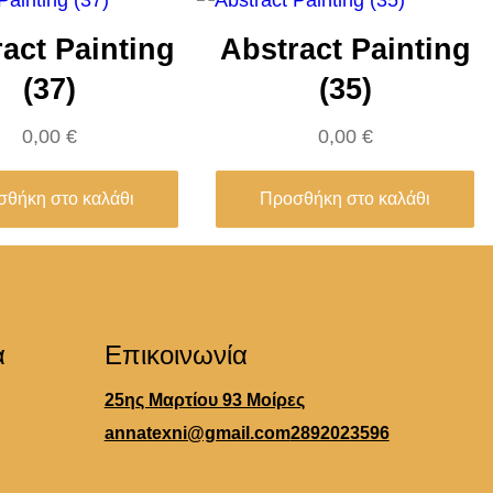
act Painting
Abstract Painting
(37)
(35)
0,00
€
0,00
€
θήκη στο καλάθι
Προσθήκη στο καλάθι
α
Επικοινωνία
25ης Μαρτίου 93 Μοίρες
annatexni@gmail.com
2892023596