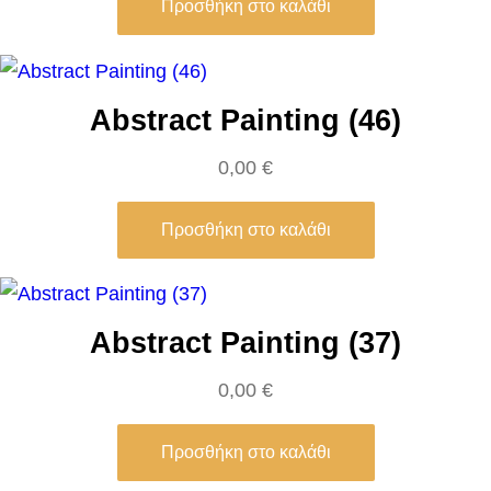
(
Προσθήκη στο καλάθι
4
)
π
Abstract Painting (46)
ο
0,00
€
σ
ό
Προσθήκη στο καλάθι
τ
η
τ
α
Abstract Painting (37)
0,00
€
Προσθήκη στο καλάθι