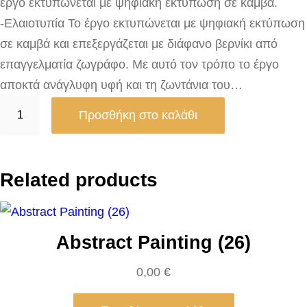
έργο εκτυπώνεται με ψηφιακή εκτύπωση σε καμβά.
-Ελαιοτυπία Το έργο εκτυπώνεται με ψηφιακή εκτύπωση
σε καμβά και επεξεργάζεται με διάφανο βερνίκι από
επαγγελματία ζωγράφο. Με αυτό τον τρόπο το έργο
αποκτά ανάγλυφη υφή και τη ζωντάνια του…
P
Προσθήκη στο καλάθι
i
n
k
Related products
T
u
l
Abstract Painting (26)
i
p
0,00
€
s