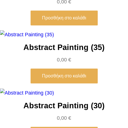
0,00
€
–
S
Προσθήκη στο καλάθι
a
n
d
Abstract Painting (35)
r
o
0,00
€
B
o
Προσθήκη στο καλάθι
t
t
i
Abstract Painting (30)
c
e
0,00
€
l