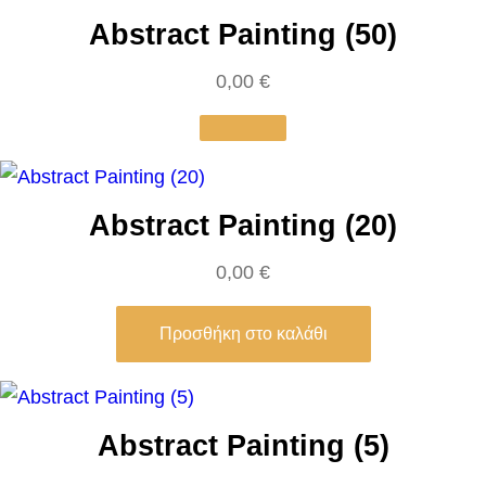
i
Abstract Painting (50)
t
o
0,00
€
f
a
y
o
Abstract Painting (20)
u
0,00
€
n
g
Προσθήκη στο καλάθι
w
o
m
a
Abstract Painting (5)
n