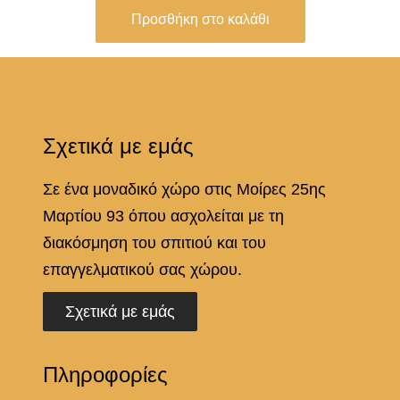
l
Προσθήκη στο καλάθι
i
π
ο
σ
Σχετικά με εμάς
ό
τ
Σε ένα μοναδικό χώρο στις Μοίρες 25ης
η
Μαρτίου 93 όπου ασχολείται με τη
τ
διακόσμηση του σπιτιού και του
α
επαγγελματικού σας χώρου.
Σχετικά με εμάς
Πληροφορίες