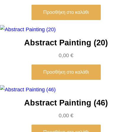
g
Προσθήκη στο καλάθι
e
π
ο
Abstract Painting (20)
σ
ό
0,00
€
τ
η
Προσθήκη στο καλάθι
τ
α
Abstract Painting (46)
0,00
€