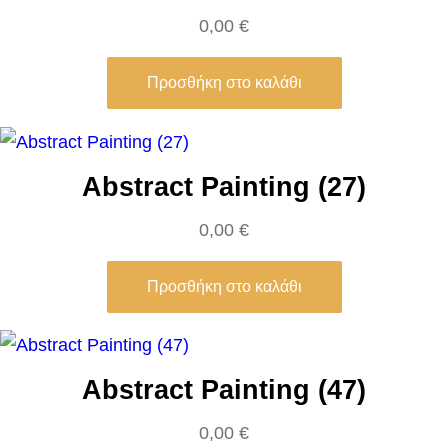
C
0,00
€
o
u
Προσθήκη στο καλάθι
p
l
e
Abstract Painting (27)
o
0,00
€
n
t
Προσθήκη στο καλάθι
h
e
b
r
Abstract Painting (47)
i
0,00
€
d