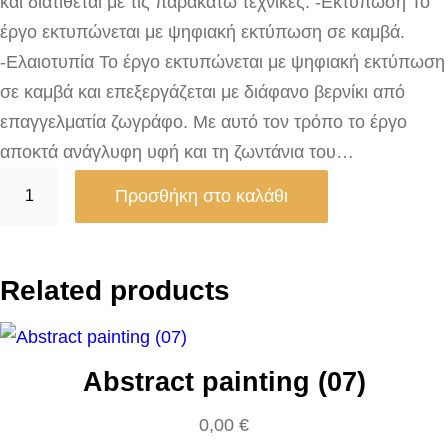
και διατίθεται με τις παρακάτω τεχνικές: -Εκτύπωση Το
έργο εκτυπώνεται με ψηφιακή εκτύπωση σε καμβά.
-Ελαιοτυπία Το έργο εκτυπώνεται με ψηφιακή εκτύπωση
σε καμβά και επεξεργάζεται με διάφανο βερνίκι από
επαγγελματία ζωγράφο. Με αυτό τον τρόπο το έργο
αποκτά ανάγλυφη υφή και τη ζωντάνια του…
S
Προσθήκη στο καλάθι
t
r
e
Related products
e
t
F
Abstract painting (07)
a
s
0,00
€