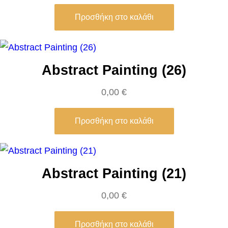
h
i
Προσθήκη στο καλάθι
o
n
G
Abstract Painting (26)
i
0,00
€
r
l
Προσθήκη στο καλάθι
(
0
3
)
Abstract Painting (21)
π
0,00
€
ο
σ
Προσθήκη στο καλάθι