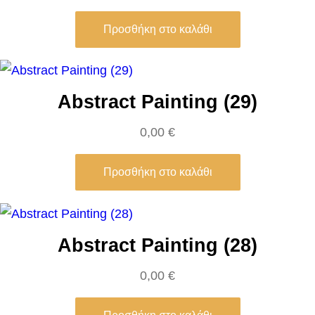
e
Προσθήκη στο καλάθι
π
ο
σ
Abstract Painting (29)
ό
τ
0,00
€
η
τ
Προσθήκη στο καλάθι
α
Abstract Painting (28)
0,00
€