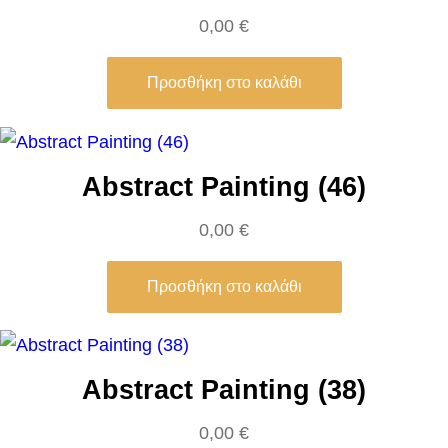
o
0,00
€
f
f
Προσθήκη στο καλάθι
m
a
n
Abstract Painting (46)
n
0,00
€
–
P
Προσθήκη στο καλάθι
a
u
l
K
Abstract Painting (38)
l
0,00
€
e