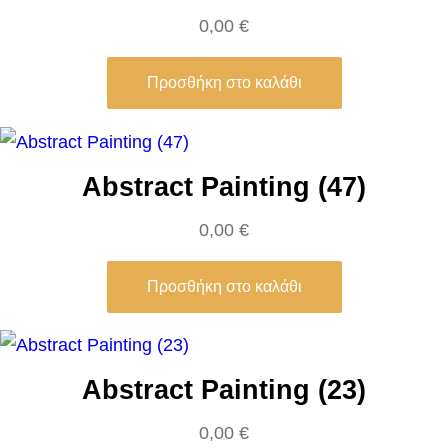
t
0,00
€
i
o
Προσθήκη στο καλάθι
n
o
f
Abstract Painting (47)
t
0,00
€
h
e
Προσθήκη στο καλάθι
M
a
g
i
Abstract Painting (23)
–
0,00
€
S