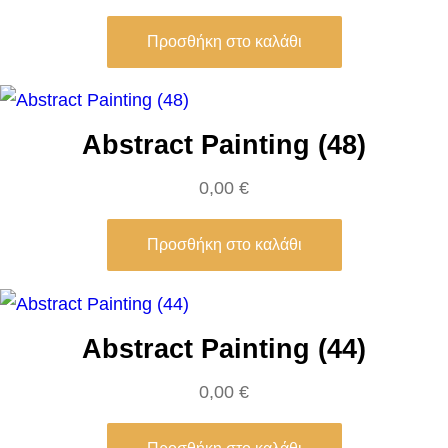
a
Προσθήκη στο καλάθι
n
d
r
Abstract Painting (48)
o
B
0,00
€
o
t
Προσθήκη στο καλάθι
t
i
c
Abstract Painting (44)
e
l
0,00
€
l
i