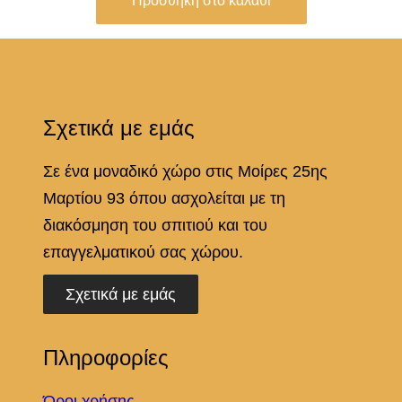
Προσθήκη στο καλάθι
π
ο
σ
ό
Σχετικά με εμάς
τ
η
Σε ένα μοναδικό χώρο στις Μοίρες 25ης
τ
Μαρτίου 93 όπου ασχολείται με τη
α
διακόσμηση του σπιτιού και του
επαγγελματικού σας χώρου.
Σχετικά με εμάς
Πληροφορίες
Όροι χρήσης