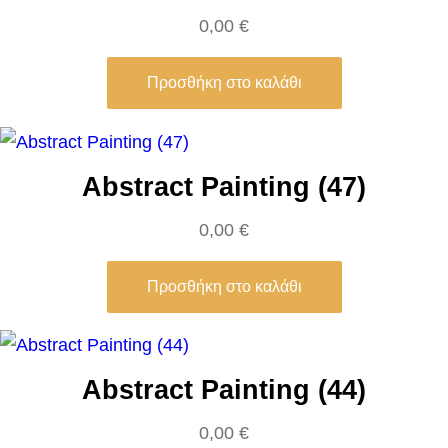
M
0,00
€
e
a
Προσθήκη στο καλάθι
d
o
w
Abstract Painting (47)
–
0,00
€
D
a
Προσθήκη στο καλάθι
n
t
e
G
Abstract Painting (44)
a
0,00
€
b