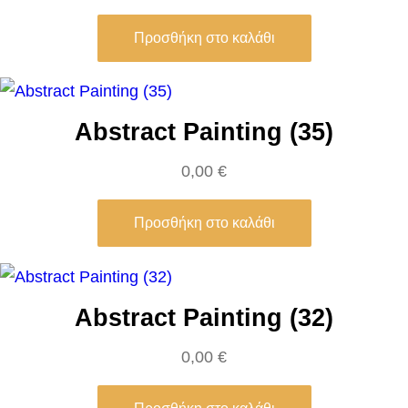
r
Προσθήκη στο καλάθι
i
e
l
Abstract Painting (35)
R
o
0,00
€
s
s
Προσθήκη στο καλάθι
e
t
t
Abstract Painting (32)
i
π
0,00
€
ο
σ