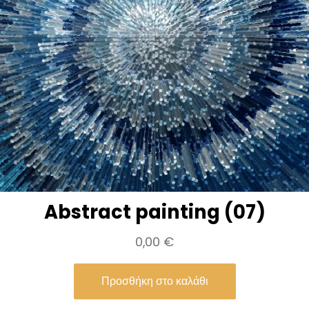
L
o
v
e
–
G
u
i
l
l
Abstract painting (07)
a
u
0,00
€
m
Προσθήκη στο καλάθι
e
S