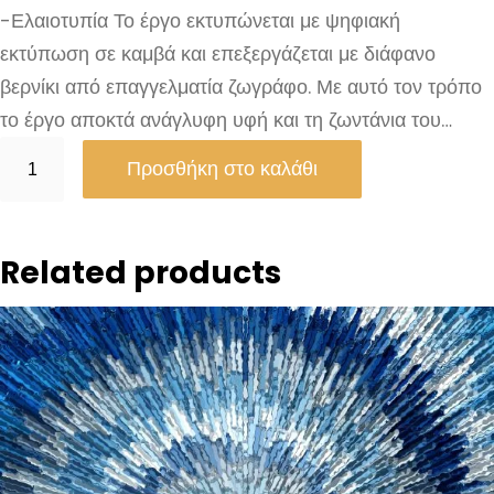
-Ελαιοτυπία Το έργο εκτυπώνεται με ψηφιακή
εκτύπωση σε καμβά και επεξεργάζεται με διάφανο
βερνίκι από επαγγελματία ζωγράφο. Με αυτό τον τρόπο
το έργο αποκτά ανάγλυφη υφή και τη ζωντάνια του…
T
Προσθήκη στο καλάθι
h
e
S
Related products
e
c
r
e
t
O
f