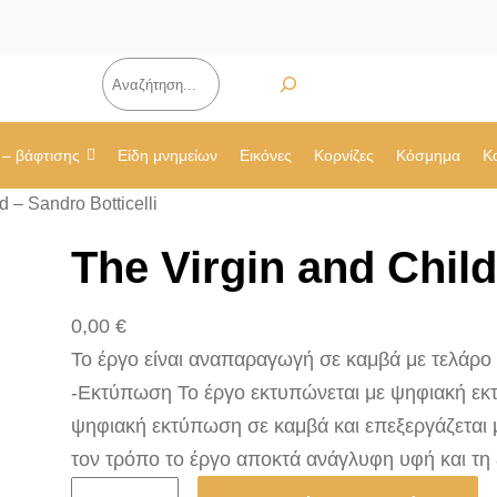
Αναζήτηση
 – βάφτισης
Είδη μνημείων
Εικόνες
Κορνίζες
Κόσμημα
Κ
d – Sandro Botticelli
The Virgin and Child
0,00
€
Το έργο είναι αναπαραγωγή σε καμβά με τελάρο 2.
-Εκτύπωση Το έργο εκτυπώνεται με ψηφιακή εκτ
ψηφιακή εκτύπωση σε καμβά και επεξεργάζεται 
τον τρόπο το έργο αποκτά ανάγλυφη υφή και τη
T