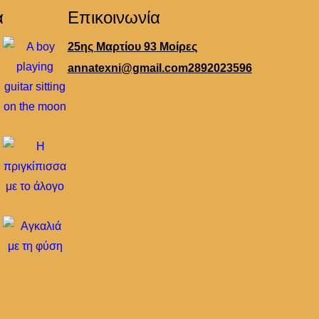
α
Επικοινωνία
25ης Μαρτίου 93 Μοίρες
annatexni@gmail.com
2892023596