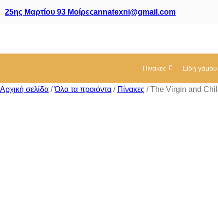
25ης Μαρτίου 93 Μοίρες
annatexni@gmail.com
Πίνακες
Είδη γάμου
Αρχική σελίδα
/
Όλα τα προιόντα
/
Πίνακες
/ The Virgin and Chil