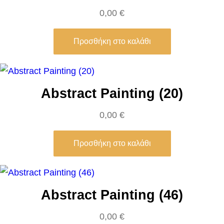
n
0,00
€
w
o
Προσθήκη στο καλάθι
o
d
e
Abstract Painting (20)
n
0,00
€
b
r
Προσθήκη στο καλάθι
i
d
g
e
Abstract Painting (46)
π
0,00
€
ο