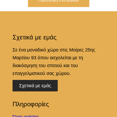
Προσθήκη στο καλάθι
σ
ό
τ
η
Σχετικά με εμάς
τ
α
Σε ένα μοναδικό χώρο στις Μοίρες 25ης
Μαρτίου 93 όπου ασχολείται με τη
διακόσμηση του σπιτιού και του
επαγγελματικού σας χώρου.
Σχετικά με εμάς
Πληροφορίες
Όροι χρήσης