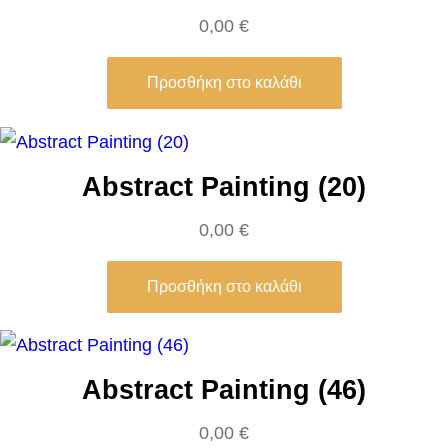
c
0,00
€
o
m
Προσθήκη στο καλάθι
p
a
n
Abstract Painting (20)
i
0,00
€
m
e
Προσθήκη στο καλάθι
n
t
–
W
Abstract Painting (46)
a
0,00
€
s