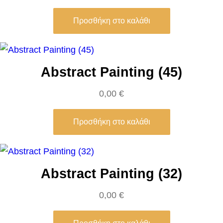
s
Προσθήκη στο καλάθι
i
l
y
Abstract Painting (45)
K
a
0,00
€
n
d
Προσθήκη στο καλάθι
i
n
s
Abstract Painting (32)
k
y
0,00
€
π
ο